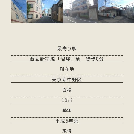
最寄り駅
西武新宿線「沼袋」駅 徒歩8分
所在地
東京都中野区
面積
19㎡
築年
平成5年築
現況