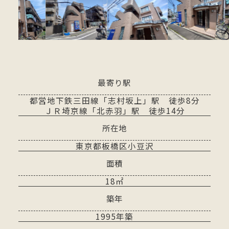
最寄り駅
都営地下鉄三田線「志村坂上」駅 徒歩8分
ＪＲ埼京線「北赤羽」駅 徒歩14分
所在地
東京都板橋区小豆沢
面積
18㎡
築年
1995年築