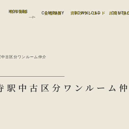
物件情報
HOUSES
会社概要
資料ダウンロード
お問い合
COMPANY
DOWNLOAD
CONTA
駅中古区分ワンルーム仲介
寺駅中古区分ワンルーム