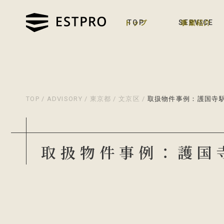
トップ
事業紹介
TOP
SERVICE
TOP
/
ADVISORY
/
東京都
/
文京区
/
取扱物件事例：護国寺
取扱物件事例：護国