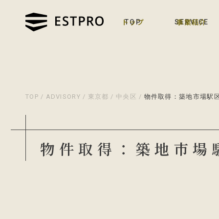
トップ
事業紹介
TOP
SERVICE
TOP
/
ADVISORY
/
東京都
/
中央区
/
物件取得：築地市場駅
物件取得：築地市場