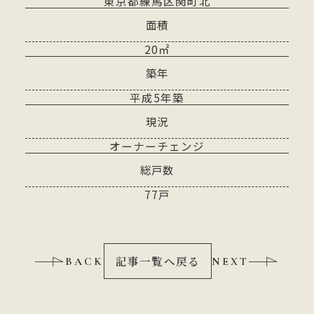
東京都練馬区関町北
面積
20㎡
築年
平成5年築
現況
オーナーチェンジ
総戸数
77戸
記事一覧へ戻る
BACK
NEXT